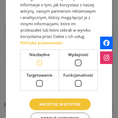
informacje o tym, jak korzystasz z naszej
WHO IS THE FIRST
witryny, naszym partnerom reklamowym
i analitycznym, którzy mogą łączyć je z
You need update your bio:
Edit your profile
innymi informacjami, które im
przekazałeś lub które zebrali w wyniku
korzystania przez Ciebie z ich usług.
Polityka prywatności
Niezbędne
Wydajność
NAJNOWSZE KOMENTARZE
Targetowanie
Funkcjonalność
ARCHIWA
KATEGORIE
AKCEPTUJ WSZYSTKIE
Brak kategorii
META