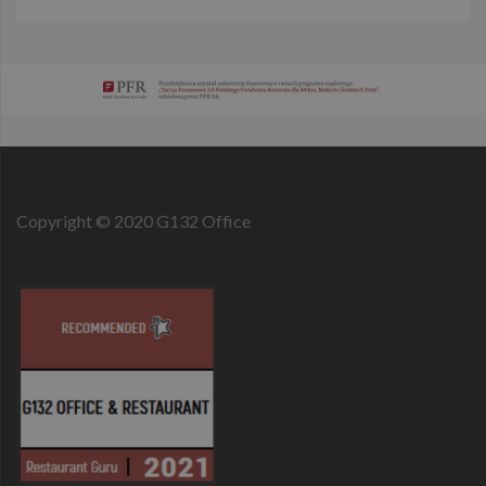
odnosi. Jest to
odmiana pliku
cookie _gat,
który służy do
ograniczania
ilości danych
zapisywanych
przez Google 
witrynach o
dużym
natężeniu
ruchu.
Copyright © 2020 G132 Office