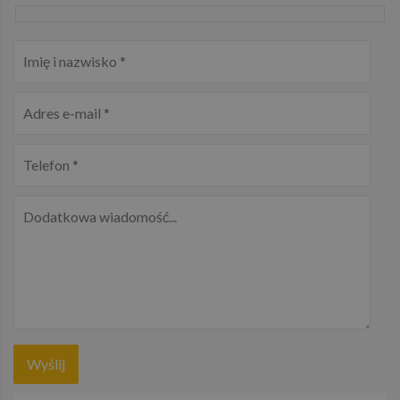
witryn.
_gid
1 dzień
Ten plik cooki
Google
jest ustawiany
LLC
przez Google
.g132.pl
Analytics.
Przechowuje i
aktualizuje
unikalną
wartość dla
każdej
odwiedzanej
strony i służy 
liczenia i
śledzenia
odsłon.
_gat_UA-
.g132.pl
52 sekundy
Jest to plik
158203225-1
cookie typu
wzorzec
ustawiany prze
Google
Analytics, w
którym elemen
wzorca w
nazwie zawier
unikalny nume
identyfikacyjn
konta lub
witryny
internetowej,
do której się