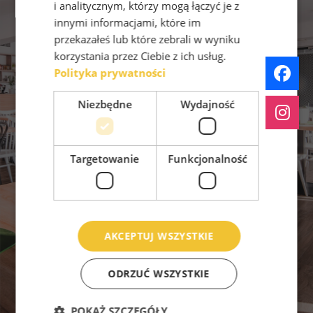
i analitycznym, którzy mogą łączyć je z
innymi informacjami, które im
przekazałeś lub które zebrali w wyniku
korzystania przez Ciebie z ich usług.
Polityka prywatności
Niezbędne
Wydajność
Restauracja G132: Kuchnia
polska, imprezy
Targetowanie
Funkcjonalność
okolicznościowe.
Toruń, ul. Grudziądzka 132
AKCEPTUJ WSZYSTKIE
ODRZUĆ WSZYSTKIE
POKAŻ SZCZEGÓŁY