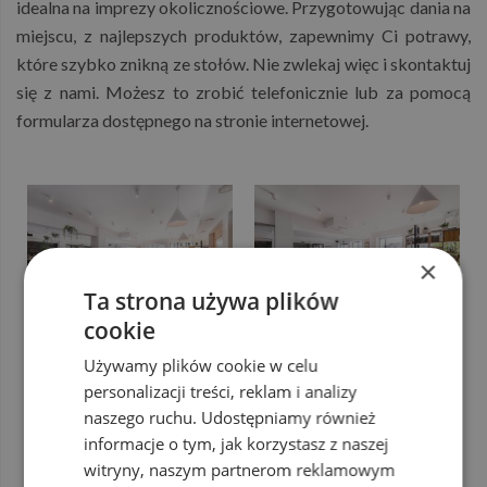
idealna na imprezy okolicznościowe. Przygotowując dania na
miejscu, z najlepszych produktów, zapewnimy Ci potrawy,
które szybko znikną ze stołów. Nie zwlekaj więc i skontaktuj
się z nami. Możesz to zrobić telefonicznie lub za pomocą
formularza dostępnego na stronie internetowej.
×
Ta strona używa plików
cookie
Używamy plików cookie w celu
personalizacji treści, reklam i analizy
naszego ruchu. Udostępniamy również
informacje o tym, jak korzystasz z naszej
witryny, naszym partnerom reklamowym