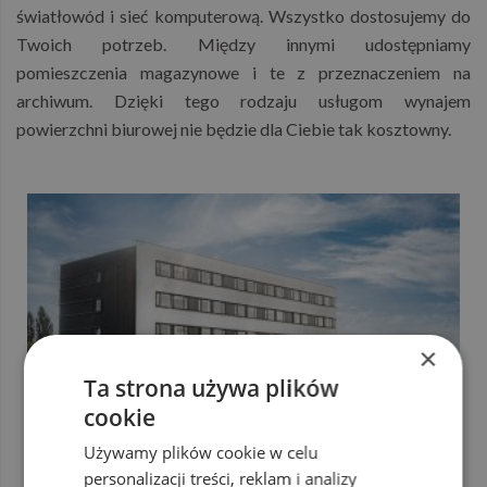
światłowód i sieć komputerową. Wszystko dostosujemy do
Twoich potrzeb. Między innymi udostępniamy
pomieszczenia magazynowe i te z przeznaczeniem na
archiwum. Dzięki tego rodzaju usługom wynajem
powierzchni biurowej nie będzie dla Ciebie tak kosztowny.
×
Ta strona używa plików
cookie
Używamy plików cookie w celu
personalizacji treści, reklam i analizy