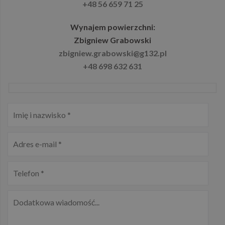
dotyczących
+48 56 659 71 25
odwiedzającyc
sesji i kampani
na potrzeby
Wynajem powierzchni:
raportów
analitycznych
Zbigniew Grabowski
witryn.
zbigniew.grabowski@g132.pl
_gid
1 dzień
Ten plik cooki
Google
+48 698 632 631
jest ustawiany
LLC
przez Google
.g132.pl
Analytics.
Przechowuje i
aktualizuje
unikalną
wartość dla
każdej
odwiedzanej
strony i służy 
liczenia i
śledzenia
odsłon.
_gat_UA-
.g132.pl
52 sekundy
Jest to plik
158203225-1
cookie typu
wzorzec
ustawiany prze
Google
Analytics, w
którym elemen
wzorca w
nazwie zawier