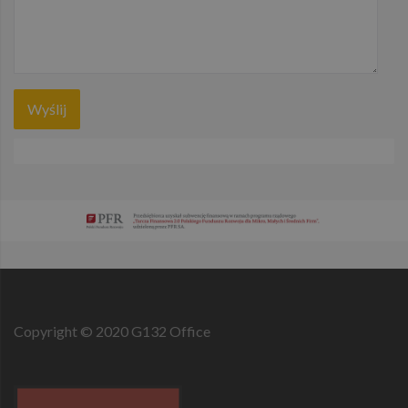
unikalny nume
identyfikacyjn
konta lub
witryny
internetowej,
do której się
odnosi. Jest to
odmiana pliku
cookie _gat,
który służy do
ograniczania
ilości danych
zapisywanych
przez Google 
witrynach o
dużym
natężeniu
ruchu.
Copyright © 2020 G132 Office